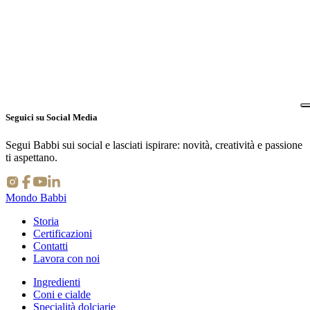
https://ambasciatoridimpresa.it/
Seguici su Social Media
Segui Babbi sui social e lasciati ispirare: novità, creatività e passione
ti aspettano.
⇪
Mondo Babbi
Storia
Certificazioni
Contatti
Lavora con noi
Ingredienti
Coni e cialde
Specialità dolciarie