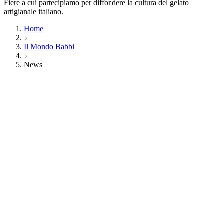
Fiere a cui partecipiamo per diffondere la cultura del gelato
artigianale italiano.
Home
Il Mondo Babbi
News
Istituzionale
Babbi al Talent Food Day di Cesena
20 mag, 2026
Istituzionale