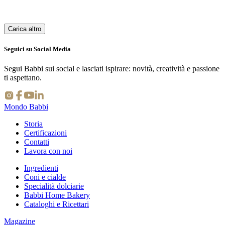
Carica altro
23 giu, 2025
Seguici su Social Media
Segui Babbi sui social e lasciati ispirare: novità, creatività e passione
ti aspettano.
Mondo Babbi
Storia
Certificazioni
Contatti
Lavora con noi
Ingredienti
Coni e cialde
Specialità dolciarie
Babbi Home Bakery
Cataloghi e Ricettari
Magazine