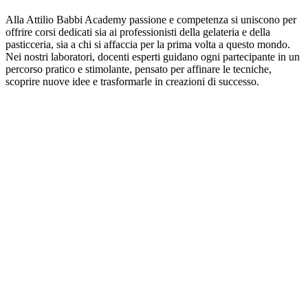
Alla Attilio Babbi Academy passione e competenza si uniscono per
offrire corsi dedicati sia ai professionisti della gelateria e della
pasticceria, sia a chi si affaccia per la prima volta a questo mondo.
Nei nostri laboratori, docenti esperti guidano ogni partecipante in un
percorso pratico e stimolante, pensato per affinare le tecniche,
scoprire nuove idee e trasformarle in creazioni di successo.
I Cataloghi Babbi
Scopri i Cataloghi e Ricettari Babbi e lasciati guidare nel mondo
delle nostre creazioni. Dai cataloghi dedicati agli ingredienti per
gelateria e pasticceria professionale, ai coni e alle cialde wafer, fino
alle Specialità Dolciarie gourmet a base di wafer e cioccolato e alla
linea Babbi Home Bakery pensata per la pasticceria senza glutine
fatta in casa.