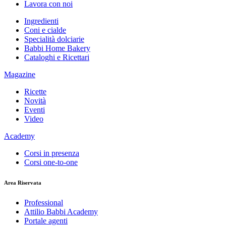
Lavora con noi
Ingredienti
Coni e cialde
Specialità dolciarie
Babbi Home Bakery
Cataloghi e Ricettari
Magazine
Ricette
Novità
Eventi
Video
Academy
Corsi in presenza
Corsi one-to-one
Area Riservata
Professional
Attilio Babbi Academy
Portale agenti