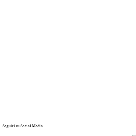
Barbara Isidori, Responsabile HR,
promuovere il dialogo tra università e impresa
https://zinrec.intervieweb.it/babbigroup/it/career
Seguici su Social Media