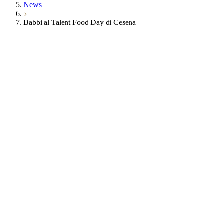
News
Babbi al Talent Food Day di Cesena
Talent Food Day di
Cesena
Università di Bologna –