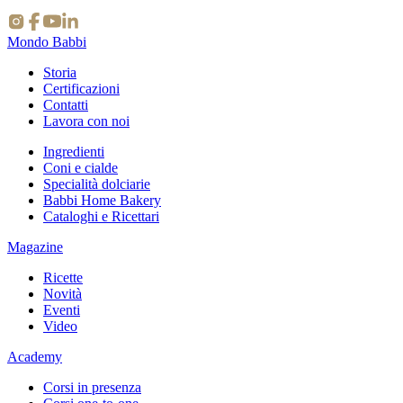
⇪
Mondo Babbi
Storia
Certificazioni
Contatti
Lavora con noi
Ingredienti
Coni e cialde
Specialità dolciarie
Babbi Home Bakery
Cataloghi e Ricettari
Magazine
Ricette
Novità
Eventi
Video
Academy
Corsi in presenza