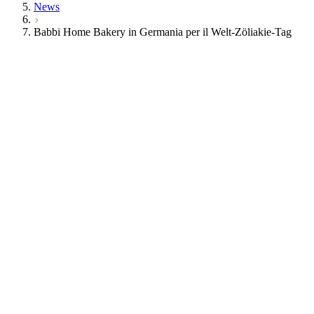
News
Babbi Home Bakery in Germania per il Welt-Zöliakie-Tag
Giornata Mondiale della Celiachia (Welt-Zöliakie-
Deutsche Zöliakie-Gesellschaft e.V