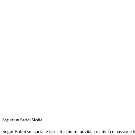
Babbi Home Bakery
Pan di Spagna
Red Velvet
esperienza
Babbi
Made in Italy.
📍Ti aspettiamo a Lübeck, presso la Kulturwerft Gollan, il 16 maggio
Seguici su Social Media
Segui Babbi sui social e lasciati ispirare: novità, creatività e passione t