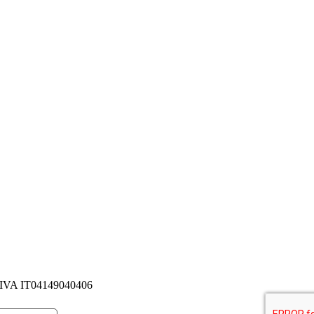
P. IVA IT04149040406