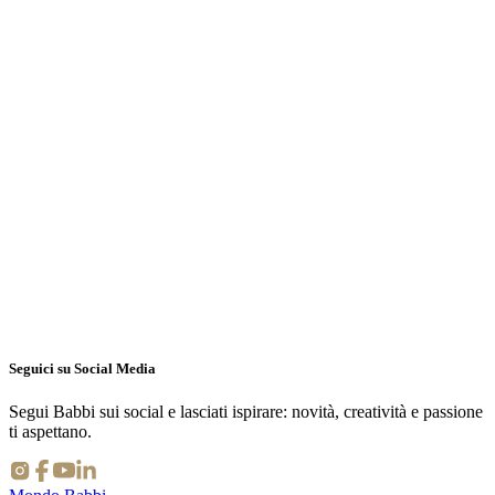
29-30 agosto:
KaDeWe, Berlino
27 settembre
: Venos, Francoforte
9 ottobre 2025
– Julius Meinl am Graben, Vienna | 20:00 –
24:00
10-11 ottobre:
Il Mercato, Regenburg
24-25 ottobre
: Manufactum, Waltrop
14-15 novembre
: Manufactum, Vienna
Seguici su Social Media
Segui Babbi sui social e lasciati ispirare: novità, creatività e passione
ti aspettano.
⇪