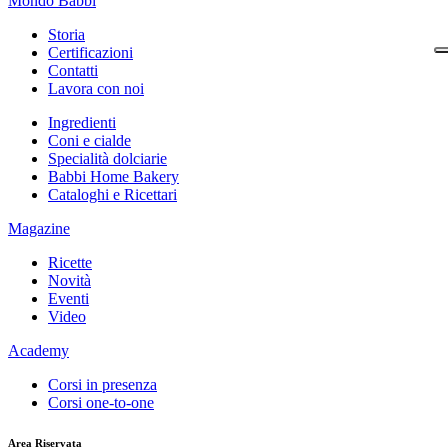
Mondo Babbi
Storia
Certificazioni
Contatti
Lavora con noi
Ingredienti
Coni e cialde
Specialità dolciarie
Babbi Home Bakery
Cataloghi e Ricettari
Magazine
Ricette
Novità
Eventi
Video
Academy
Corsi in presenza
Corsi one-to-one
Area Riservata