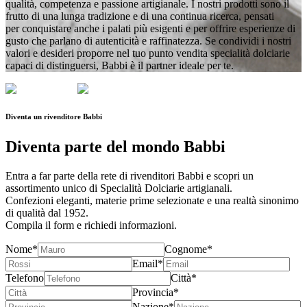
qualità
,
competenza
e
passione artigianale
. I nostri prodotti sono il
frutto di una lunga tradizione e di una continua ricerca, pensati
per conquistare anche i palati più esigenti e per offrire esperienze di
gusto che parlano di autenticità e raffinatezza. Se condividi i nostri
valori e
desideri proporre nel tuo punto vendita specialità dolciarie
capaci di distinguersi
, Babbi è il partner ideale per te.
Diventa un
rivenditore
Babbi
Diventa parte del
mondo Babbi
Entra a far parte della rete di
rivenditori Babbi
e scopri un
assortimento unico di Specialità Dolciarie artigianali.
Confezioni eleganti, materie prime selezionate e una realtà sinonimo
di
qualità dal 1952
.
Compila il form e
richiedi informazioni
.
Nome*
Cognome*
Email*
Telefono
Città*
Provincia*
Nazione*