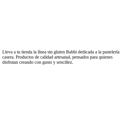
ingredientes para heladería y pastelería profesional, hasta los conos y
las obleas wafer, pasando por las especialidades dulces gourmet a
base de wafer y chocolate y la línea Babbi Home Bakery pensada
para la repostería sin gluten hecha en casa.
Descubre los catálogos
Lleva a tu tienda la línea sin gluten Babbi dedicada a la pastelería
casera.
Productos de calidad artesanal, pensados para quienes
disfrutan creando con gusto y sencillez.
tuoi piccoli piaceri