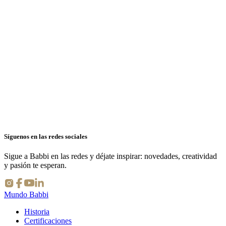
nditore più vicino
e ricette
Síguenos en las redes sociales
Sigue a Babbi en las redes y déjate inspirar: novedades, creatividad
y pasión te esperan.
Mundo Babbi
Historia
Certificaciones