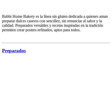
Babbi Home Bakery es la línea
sin gluten
dedicada a quienes aman
preparar dulces caseros con sencillez, sin renunciar al sabor y la
calidad.
Preparados versátiles
y recetas inspiradas en la tradición
permiten crear postres refinados, aptos para todos.
Catálogos Babbi
Descubre los Catálogos y Recetarios Babbi y déjate guiar por el
mundo de nuestras creaciones. Desde los catálogos dedicados a