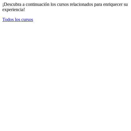
¡Descubra a continuación los cursos relacionados para enriquecer su
experiencia!
Todos los cursos
Gelateria artigianale – I livello 🇮🇹
Corso in lingua Italiana svolto presso la sede Babbi GmbH
(Germania)
23 - 25 November 2026
€
400.00
+ IVA*
Italiano