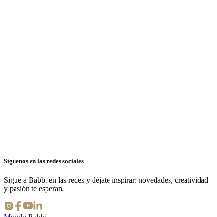
€
280.00
+ IVA*
Inglés
-
-
Cursos online
Descubra el curso
Síguenos en las redes sociales
Sigue a Babbi en las redes y déjate inspirar: novedades, creatividad
y pasión te esperan.
Mundo Babbi