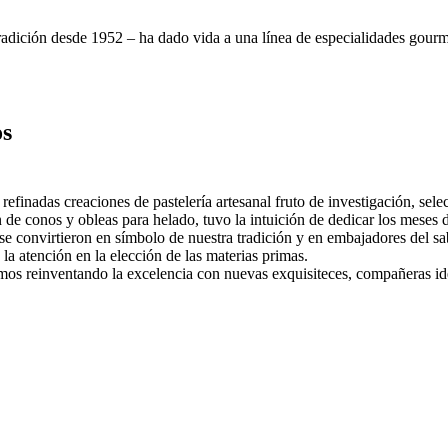
tradición desde 1952 – ha dado vida a una línea de especialidades gourme
os
efinadas creaciones de pastelería artesanal fruto de investigación, sele
n de conos y obleas para helado, tuvo la intuición de dedicar los meses d
 se convirtieron en símbolo de nuestra tradición y en
embajadores del sa
 la atención en la
elección de las materias primas
.
imos reinventando la excelencia con nuevas exquisiteces, compañeras id