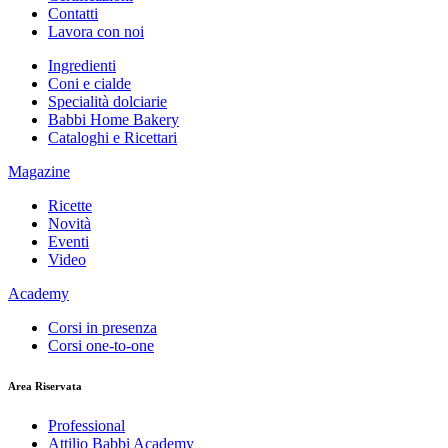
Contatti
Lavora con noi
Ingredienti
Coni e cialde
Specialità dolciarie
Babbi Home Bakery
Cataloghi e Ricettari
Magazine
Ricette
Novità
Eventi
Video
Academy
Corsi in presenza
Corsi one-to-one
Area Riservata
Professional
Attilio Babbi Academy