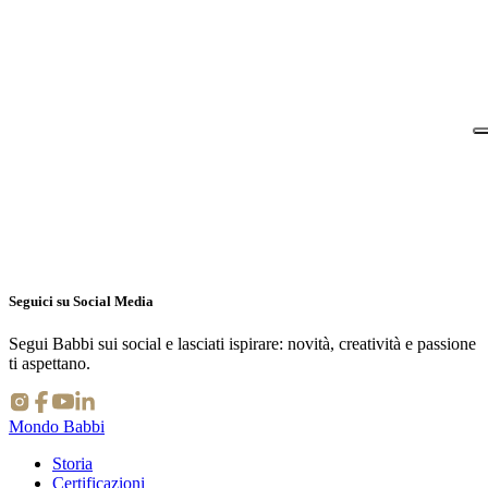
onisti dell'arte dolciaria
Cialde
iconico Babbi
Seguici su Social Media
Segui Babbi sui social e lasciati ispirare: novità, creatività e passione
ti aspettano.
Mondo Babbi
Storia
Certificazioni