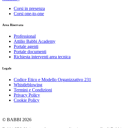
Corsi in presenza
Corsi one-to-one
Area Riservata
Professional
Attilio Babbi Academy
Portale agenti
Portale documenti
Richiesta interventi area tecnica
Legale
Codice Etico e Modello Organizzativo 231
Whistleblowing
Termini e Condizioni
Privacy Policy
Cookie Policy
© BABBI 2026