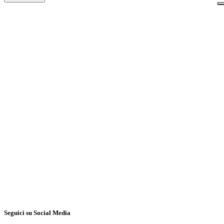
amma Babbi
onisti dell'arte dolciaria
Cialde
iconico Babbi
Seguici su Social Media