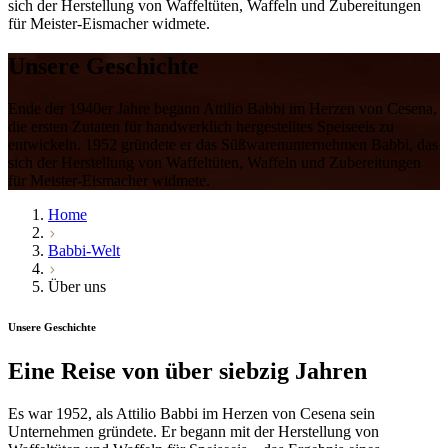
sich der Herstellung von Waffeltüten, Waffeln und Zubereitungen
für Meister-Eismacher widmete.
Unsere
Geschichte
Ende der 1940er Jahre begann Attilio Babbi im Herzen von Cesena,
die ersten Zutaten für handwerklich hergestelltes Speiseeis zu
entwickeln. 1952 gründete er das Süßwarenunternehmen Babbi, das
sich der Herstellung von Waffeltüten, Waffeln und Zubereitungen
für Meister-Eismacher widmete.
Home
Babbi-Welt
Über uns
Unsere Geschichte
Eine Reise von
über siebzig Jahren
Es war
1952
, als
Attilio Babbi
im Herzen von Cesena sein
Unternehmen gründete. Er begann mit der Herstellung von