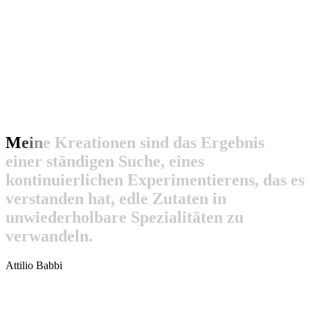
M
e
i
n
e
K
r
e
a
t
i
o
n
e
n
s
i
n
d
d
a
s
E
r
g
e
b
n
i
s
e
i
n
e
r
s
t
ä
n
d
i
g
e
n
S
u
c
h
e
,
e
i
n
e
s
k
o
n
t
i
n
u
i
e
r
l
i
c
h
e
n
E
x
p
e
r
i
m
e
n
t
i
e
r
e
n
s
,
d
a
s
e
s
v
e
r
s
t
a
n
d
e
n
h
a
t
,
e
d
l
e
Z
u
t
a
t
e
n
i
n
u
n
w
i
e
d
e
r
h
o
l
b
a
r
e
S
p
e
z
i
a
l
i
t
ä
t
e
n
z
u
v
e
r
w
a
n
d
e
l
n
.
Attilio Babbi