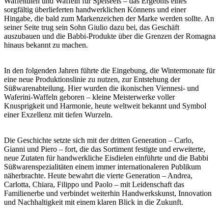
Waffeltüten und Waffeln für Speiseeis
– das Ergebnis eines
sorgfältig überlieferten handwerklichen Könnens und einer
Hingabe, die bald zum Markenzeichen der Marke werden sollte. An
seiner Seite trug sein Sohn
Giulio
dazu bei, das Geschäft
auszubauen und die Babbi-Produkte über die Grenzen der Romagna
hinaus bekannt zu machen.
In den folgenden Jahren führte die Eingebung, die Wintermonate für
eine neue Produktionslinie zu nutzen, zur Entstehung der
Süßwarenabteilung
. Hier wurden die ikonischen
Viennesi- und
Waferini-Waffeln
geboren – kleine Meisterwerke voller
Knusprigkeit und Harmonie, heute weltweit bekannt und Symbol
einer Exzellenz mit tiefen Wurzeln.
Die Geschichte setzte sich mit der dritten Generation –
Carlo,
Gianni und Piero
– fort, die das Sortiment festigte und erweiterte,
neue
Zutaten für
handwerkliche Eisdielen
einführte und die Babbi
Süßwarenspezialitäten einem immer internationaleren Publikum
näherbrachte. Heute bewahrt die vierte Generation –
Andrea,
Carlotta, Chiara, Filippo und Paolo
– mit Leidenschaft das
Familienerbe und verbindet weiterhin Handwerkskunst, Innovation
und Nachhaltigkeit mit einem klaren Blick in die Zukunft.