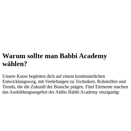
Interessierst du dich für einen
individuellen Kurs?
MEHR ERFAHREN
W
arum sollte man
Babbi Academy
wählen?
Unsere Kurse begleiten dich auf einem kontinuierlichen
Entwicklungsweg, mit Vertiefungen zu Techniken, Rohstoffen und
Trends, die die Zukunft der Branche prägen. Fünf Elemente machen
das Ausbildungsangebot der
Attilio Babbi Academy
einzigartig: