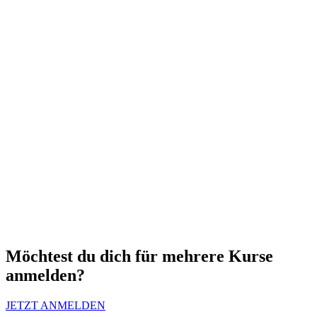
Deutsch
8 Plätze
1 Tag
Kurs bei Babbi - Backzeit - Das Backstudio (Augsburg)
Kurs entdecken
Personalisierter Kurs
Kurs entdecken
Möchtest du dich für mehrere Kurse
anmelden?
JETZT ANMELDEN