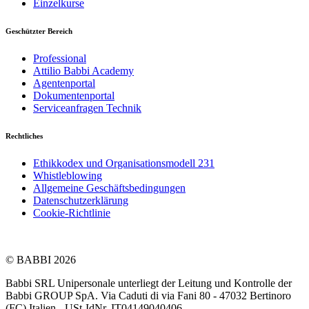
Einzelkurse
Geschützter Bereich
Professional
Attilio Babbi Academy
Agentenportal
Dokumentenportal
Serviceanfragen Technik
Rechtliches
Ethikkodex und Organisationsmodell 231
Whistleblowing
Allgemeine Geschäftsbedingungen
Datenschutzerklärung
Cookie-Richtlinie
© BABBI 2026
Babbi SRL Unipersonale unterliegt der Leitung und Kontrolle der
Babbi GROUP SpA. Via Caduti di via Fani 80 - 47032 Bertinoro
(FC) Italien - USt-IdNr. IT04149040406