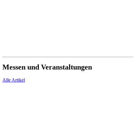
20 Mai, 2026
Ausland
Babbi Home Bakery in Deutschland zum Welt-Zöliakie-Tag
30 April, 2026
Messen und
Veranstaltungen
Alle Artikel
Dienstag
22