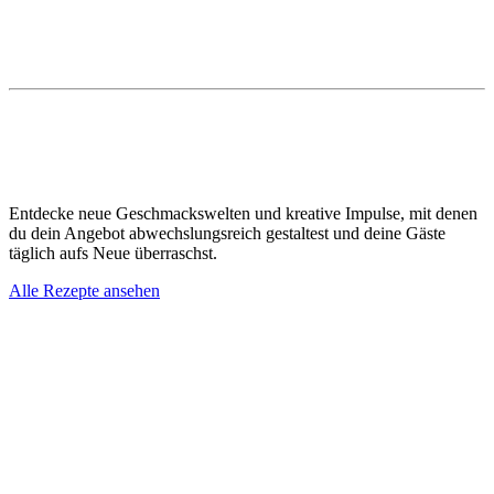
Sep. 2026
Salon du Chocolat et de la Pâtisserie 2026 | Dubai
Dubai
Entdecke neue Geschmackswelten und kreative Impulse, mit denen
du dein Angebot abwechslungsreich gestaltest und deine Gäste
täglich aufs Neue überraschst.
Alle Rezepte ansehen
reie Brioche mit karamellisierten Feigen
he Panna Cotta