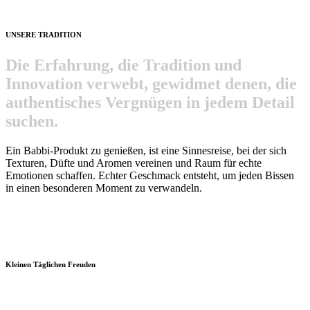
UNSERE TRADITION
D
i
e
E
r
f
a
h
r
u
n
g
,
d
i
e
T
r
a
d
i
t
i
o
n
u
n
d
I
n
n
o
v
a
t
i
o
n
v
e
r
w
e
b
t
,
g
e
w
i
d
m
e
t
d
e
n
e
n
,
d
i
e
a
u
t
h
e
n
t
i
s
c
h
e
s
V
e
r
g
n
ü
g
e
n
i
n
j
e
d
e
m
D
e
t
a
i
l
s
u
c
h
e
n
.
Ein Babbi-Produkt zu genießen, ist eine
Sinnesreise
, bei der sich
Texturen, Düfte und Aromen vereinen und Raum für
echte
Emotionen
schaffen. Echter Geschmack entsteht, um jeden Bissen
in einen besonderen Moment zu verwandeln.
Kleinen Täglichen Freuden