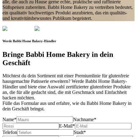
alle, die auch zu Hause gerne echte, praktische und raffinierte
Süßspeisen zubereiten. Babbi Home Bakery zu vertreiben bedeutet,
ein qualitativ hochwertiges Produkt anzubieten, das ein qualitäts-
und kreativitätsbewusstes Publikum begeistert.
Werde
Babbi Home Bakery-Händler
Bringe Babbi Home Bakery
in dein
Geschäft
Möchtest du dein Sortiment mit einer Premiumlinie für glutenfreie
hausgemachte Patisserie erweitern? Werde Babbi Home Bakery-
Händler und biete eine Auswahl zertifizierter glutenfreier Produkte
an, die für alle gedacht sind, die mit Geschmack und Einfachheit
backen möchten.
Fülle das Formular aus und erfahre, wie du Babbi Home Bakery in
dein Geschäft bringst.
Name*
Nachname*
E-Mail*
Telefon
Stadt*