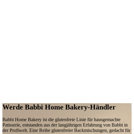
Werde
Babbi Home Bakery-Händler
Babbi Home Bakery ist die
glutenfreie Linie für hausgemachte
Patisserie
, entstanden aus der langjährigen Erfahrung von Babbi in
der Profiwelt. Eine Reihe
glutenfreier
Backmischungen
, gedacht für